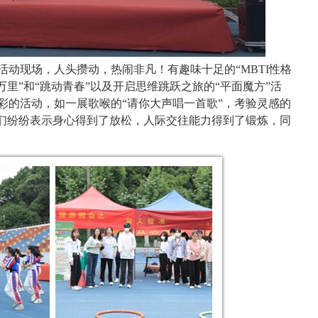
活动现场，人头攒动，热闹非凡！有趣味十足的
“
MBTI
性格
里”和“跳动青春”以及开启思维跳跃之旅的“平面魔方”
活
彩的活动
，
如一展歌喉的“请你大声唱一首歌”，考验灵感的
们
纷纷表示
身心得到了放松，人际交往能力得到了锻炼，同