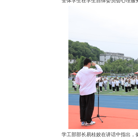
全体学生
在
学生自律委员会
心理服
学工部部长易桂姣在
讲话
中指出
，