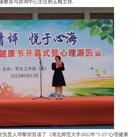
康教育与咨询中心主任荆玉梅
主持。
室负责人邓黎崇宣
读了
《湖北师范大学
2022
年“
5
·
25
”心理健康