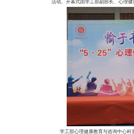
活动
。
开幕式由学
工
部
副
部长
、心理健
学工部心理健康教育与咨询中心科