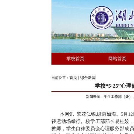
学校首页
网站首页
首页
综合新闻
当前位置：
学校“5·25”
新闻来源：学生工作部（处）
本网讯
繁花似锦
,
绿荫如海
。
5
月
1
2
径运动场
举行。校学工部
部长易桂姣
教师，学生自律委员会心理服务部成