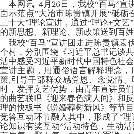
本网讯
4月26日，我校“百马”
面示范点”大冶市陈贵镇开展“砥砺
二十大”理论宣讲，通过“理论+文艺
的新思想、新理论、新政策送到百姓
我校
“百马”宣讲团走进陈贵镇袁
个村，分别围绕《习近平总书记谈共
活中感受习近平新时代中国特色社会
宣讲主题，用通俗语言解释理念，
策,引导干部群众感党恩、念党情、
时，发挥文艺优势，由青年宣讲员们
的曲艺联唱《迎来春色满人间》和反
理的快板书《说婚葬树新风》等节目
竞答互动环节融入其中，形成了“理
论知识有奖互动”活动特色，生动活